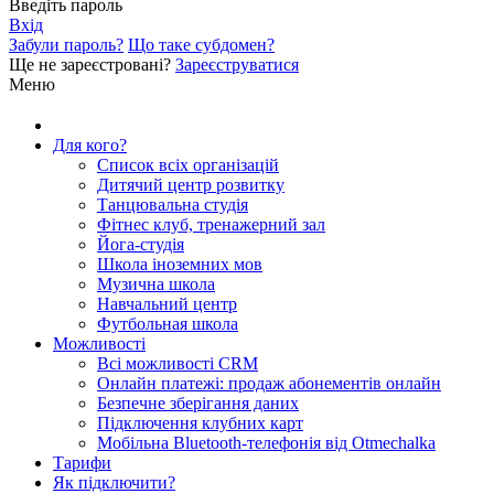
Введіть пароль
Вхід
Забули пароль?
Що таке субдомен?
Ще не зареєстровані?
Зареєструватися
Меню
Для кого?
Список всіх організацій
Дитячий центр розвитку
Танцювальна студія
Фітнес клуб, тренажерний зал
Йога-студія
Школа іноземних мов
Музична школа
Навчальний центр
Футбольная школа
Можливості
Всі можливості CRM
Онлайн платежі: продаж абонементів онлайн
Безпечне зберігання даних
Підключення клубних карт
Мобільна Bluetooth-телефонія від Otmechalka
Тарифи
Як підключити?