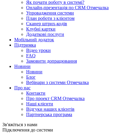
Як почати роботу в системі?
Онлайн-презентація по CRM Отмечалка
Упровадження системи
План роботи з клієнтом
Сканер штрих-кодів
Клубні картки
Додаткові послуги
Мобільний додаток
Підтримка
Відео уроки
FAQ
Замовити допрацювання
Новини
Новини
Блог
Вебінари з системи Отмечалка
Про нас
Контакти
Про проект CRM Отмечалка
Наші клієнти
Відгуки наших клієнтів
Партнерська програма
Зв'яжіться з нами
Підключення до системи