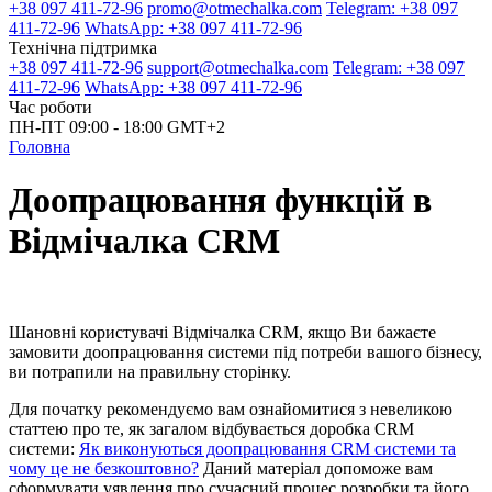
+38 097 411-72-96
promo@otmechalka.com
Telegram: +38 097
411-72-96
WhatsApp: +38 097 411-72-96
Технічна підтримка
+38 097 411-72-96
support@otmechalka.com
Telegram: +38 097
411-72-96
WhatsApp: +38 097 411-72-96
Час роботи
ПН-ПТ 09:00 - 18:00 GMT+2
Головна
Доопрацювання функцій в
Відмічалка CRM
Шановні користувачі Відмічалка CRM, якщо Ви бажаєте
замовити доопрацювання системи під потреби вашого бізнесу,
ви потрапили на правильну сторінку.
Для початку рекомендуємо вам ознайомитися з невеликою
статтею про те, як загалом відбувається доробка CRM
системи:
Як виконуються доопрацювання CRM системи та
чому це не безкоштовно?
Даний матеріал допоможе вам
сформувати уявлення про сучасний процес розробки та його