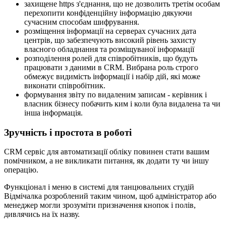
захищене https з'єднання, що не дозволить третім особам
перехопити конфіденційну інформацію дякуючи
сучасним способам шифрування.
розміщення інформації на серверах сучасних дата
центрів, що забезпечують високий рівень захисту
власного обладнання та розміщуваної інформації
розподілення ролей для співробітників, що будуть
працювати з даними в CRM. Вибрана роль строго
обмежує видимість інформації і набір дій, які може
виконати співробітник.
формування звіту по видаленим записам - керівник і
власник бізнесу побачить ким і коли була видалена та чи
інша інформація.
Зручність і простота в роботі
CRM сервіс для автоматизації обліку повинен стати вашим
помічником, а не викликати питання, як додати ту чи іншу
операцію.
Функціонал і меню в системі для танцювальних студій
Відмічалка розроблений таким чином, щоб адміністратор або
менеджер могли зрозуміти призначення кнопок і полів,
дивлячись на їх назву.