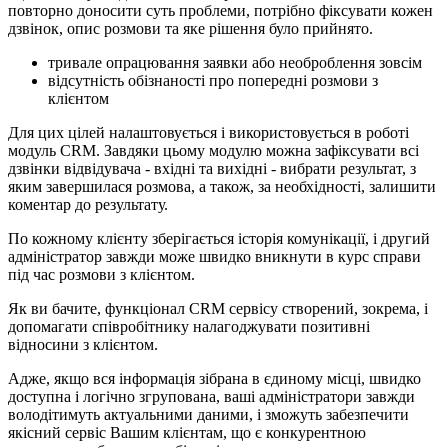
повторно доносити суть проблеми, потрібно фіксувати кожен
дзвінок, опис розмови та яке рішення було прийнято.
тривале опрацювання заявки або необроблення зовсім
відсутність обізнаності про попередні розмови з
клієнтом
Для цих цілей налаштовується і використовується в роботі
модуль CRM. Завдяки цьому модулю можна зафіксувати всі
дзвінки відвідувача - вхідні та вихідні - вибрати результат, з
яким завершилася розмова, а також, за необхідності, залишити
коментар до результату.
По кожному клієнту зберігається історія комунікації, і другий
адміністратор завжди може швидко вникнути в курс справи
під час розмови з клієнтом.
Як ви бачите, функціонал CRM сервісу створений, зокрема, і
допомагати співробітнику налагоджувати позитивні
відносини з клієнтом.
Адже, якщо вся інформація зібрана в єдиному місці, швидко
доступна і логічно згрупована, ваші адміністратори завжди
володітимуть актуальними даними, і зможуть забезпечити
якісний сервіс Вашим клієнтам, що є конкурентною