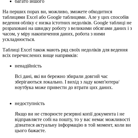
багато іншого
На перших порах ви, можливо, зможете обходитися
таблицями Excel або Google таблицями. Але у цих способів
ведення обліку є низка істотних недоліків. Google таблиці не
розраховані на швидку роботу з великими обсягами даних і з
часом, у міру накопичення даних, робота з ними
ускладнюється.
Таблиці Excel також мають ряд своїх недоліків для ведення
всіх перечислених вище напрямків:
ненадійність
Всі дані, які ви бережно збирали довгий час
зберігаються локально. І вихід з ладу комп'ютера/
ноутбука може привести до втрати цих даних.
недоступність
Якщо ви не створюєте резервні копії документа і не
відправляєте собі на пошту, то у вас немає можливості
дізнатися актуальну інформацію в той момент, коли ви
цього бажаєте.