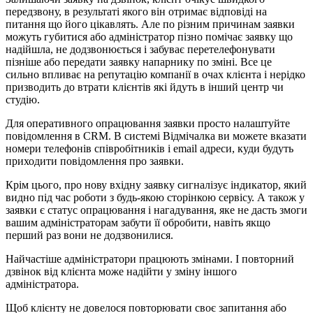
передзвону, в результаті якого він отримає відповіді на
питання що його цікавлять. Але по різним причинам заявки
можуть губитися або адміністратор пізно помічає заявку що
надійшла, не додзвонюється і забуває перетелефонувати
пізніше або передати заявку напарнику по зміні. Все це
сильно впливає на репутацію компанії в очах клієнта і нерідко
призводить до втрати клієнтів які йдуть в інший центр чи
студію.
Для оперативного опрацювання заявки просто налаштуйте
повідомлення в CRM. В системі Відмічалка ви можете вказати
номери телефонів співробітників і email адреси, куди будуть
приходити повідомлення про заявки.
Крім цього, про нову вхідну заявку сигналізує індикатор, який
видно під час роботи з будь-якою сторінкою сервісу. А також у
заявки є статус опрацювання і нагадування, яке не дасть змоги
вашим адміністраторам забути її обробити, навіть якщо
перший раз вони не додзвонилися.
Найчастіше адміністратори працюють змінами. І повторний
дзвінок від клієнта може надійти у зміну іншого
адміністратора.
Щоб клієнту не довелося повторювати своє запитання або