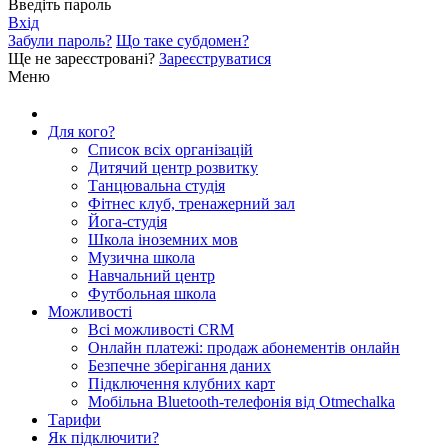
Введіть пароль
Вхід
Забули пароль?
Що таке субдомен?
Ще не зареєстровані?
Зареєструватися
Меню
Для кого?
Список всіх організацій
Дитячий центр розвитку
Танцювальна студія
Фітнес клуб, тренажерний зал
Йога-студія
Школа іноземних мов
Музична школа
Навчальний центр
Футбольная школа
Можливості
Всі можливості CRM
Онлайн платежі: продаж абонементів онлайн
Безпечне зберігання даних
Підключення клубних карт
Мобільна Bluetooth-телефонія від Otmechalka
Тарифи
Як підключити?