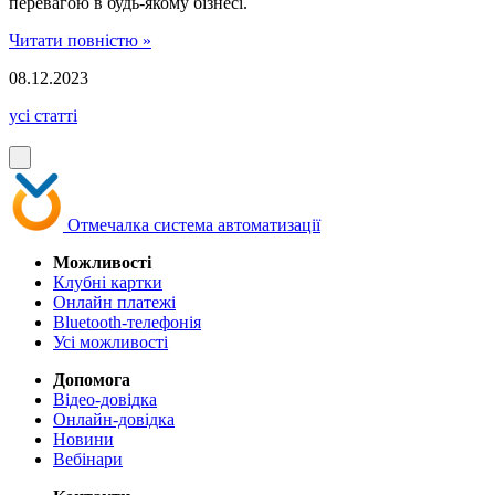
перевагою в будь-якому бізнесі.
Читати повністю »
08.12.2023
усі статті
Отмечалка
система автоматизації
Можливості
Клубні картки
Онлайн платежі
Bluetooth-телефонія
Усі можливості
Допомога
Відео-довідка
Онлайн-довідка
Новини
Вебінари