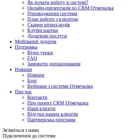
Як почати роботу в системі?
Онлайн-презентація по CRM Отмечалка
Упровадження системи
План роботи з клієнтом
Сканер штрих-кодів
Клубні картки
Додаткові послуги
Мобільний додаток
Підтримка
Відео уроки
FAQ
Замовити допрацювання
Новини
Новини
Блог
Вебінари з системи Отмечалка
Про нас
Контакти
Про проект CRM Отмечалка
Наші клієнти
Відгуки наших клієнтів
Партнерська програма
Зв'яжіться з нами
Підключення до системи