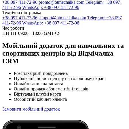
+38 097 411-72-96
promo@otmechalka.com
Telegram: +38 097
411-72-96
WhatsApp: +38 097 411-72-96
Технічна підтримка
+38 097 411-72-96
support@otmechalka.com
Telegram: +38 097
411-72-96
WhatsApp: +38 097 411-72-96
Час роботи
ПН-ПТ 09:00 - 18:00 GMT+2
Мобільний додаток для навчальних та
спортивних центрів від Відмічалка
CRM
Розсилка push-повідомлень
Публікація новин центру на головному екрані
Онлайн запис на заняття
Онлайн продаж абонементів і товарів
Віртуальні клубні карти
Особистий кабінет клієнта
Замовити мобільний додаток