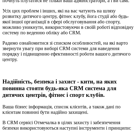
почнуть плутатися не тільки ваші адміністратори, а і ви самі.
Усіх цих проблем і інших, які на вас чатують на шляху
розвитку дитячого центру, фітнес клубу, йога студії або будь-
якої іншої організації в сфері обслуговування або спорту,
можливо уникнути, використовуючи в своїй роботі відповідну
систему по веденню обліку або CRM.
Радимо ознайомитися зі списком особливостей, на які варто
звернути увагу при виборі CRM системи для наведення
порядку і підвищенню ефективності роботи вашого дитячого
центру.
Надійність, безпека і захист - кити, на яких
повинна стояти будь-яка CRM система для
дитячих центрів, фітнес і спорт клубів.
Ваша бізнес інформація, список клієнтів, а також дані по
клієнтам повинні бути надійно захищені.
В CRM сервісі Отмечалка в цілях захисту і забезпечення
безпеки використовуються наступні інструменти і принципи: