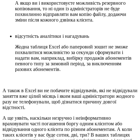
А якщо ви і використовуєте можливість резервного
копіювання, то ні один із адміністраторів не буде
похвилинно відправляти вам копію файлу, додаючи
зміни після кожного дзвінка клієнта.
відсутність аналітики і нагадувань
Жодна таблиця Excel або паперовий зошит не зможе
похвалитися можливістю за секунди сформувати і
надати вам, наприклад, вибірку продажів абонементів
певного типу за зимовий період, за виключенням
разових абонементів.
А також в Excel ви не побачите відвідувачів, які не відвідували
заняття вже цілий місяць і яким ваші адміністратори жодного
разу не телефонували, щоб дізнатися причину довгої
відстності.
А ще уявіть, наскільки незручно і неінформативно
враховувати часті погашення боргу одним клієнтом або
відвідування одного клієнта по різним абонементам. А коли
таких клієнтів у вас буде сотня, дві, три? В ваших таблицях