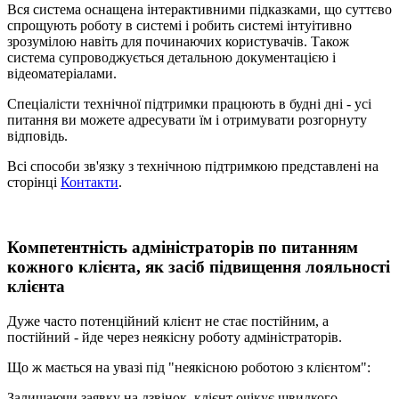
Вся система оснащена інтерактивними підказками, що суттєво
спрощують роботу в системі і робить системі інтуітивно
зрозумілою навіть для починаючих користувачів. Також
система супроводжується детальною документацією і
відеоматеріалами.
Спеціалісти технічної підтримки працюють в будні дні - усі
питання ви можете адресувати їм і отримувати розгорнуту
відповідь.
Всі способи зв'язку з технічною підтримкою представлені на
сторінці
Контакти
.
Компетентність адміністраторів по питанням
кожного клієнта, як засіб підвищення лояльності
клієнта
Дуже часто потенційний клієнт не стає постійним, а
постійний - йде через неякісну роботу адміністраторів.
Що ж мається на увазі під "неякісною роботою з клієнтом":
Залишаючи заявку на дзвінок, клієнт очікує швидкого