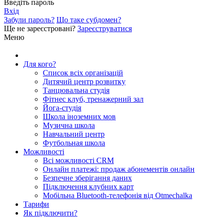
Введіть пароль
Вхід
Забули пароль?
Що таке субдомен?
Ще не зареєстровані?
Зареєструватися
Меню
Для кого?
Список всіх організацій
Дитячий центр розвитку
Танцювальна студія
Фітнес клуб, тренажерний зал
Йога-студія
Школа іноземних мов
Музична школа
Навчальний центр
Футбольная школа
Можливості
Всі можливості CRM
Онлайн платежі: продаж абонементів онлайн
Безпечне зберігання даних
Підключення клубних карт
Мобільна Bluetooth-телефонія від Otmechalka
Тарифи
Як підключити?