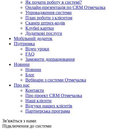
Як почати роботу в системі?
Онлайн-презентація по CRM Отмечалка
Упровадження системи
План роботи з клієнтом
Сканер штрих-кодів
Клубні картки
Додаткові послуги
Мобільний додаток
Підтримка
Відео уроки
FAQ
Замовити допрацювання
Новини
Новини
Блог
Вебінари з системи Отмечалка
Про нас
Контакти
Про проект CRM Отмечалка
Наші клієнти
Відгуки наших клієнтів
Партнерська програма
Зв'яжіться з нами
Підключення до системи