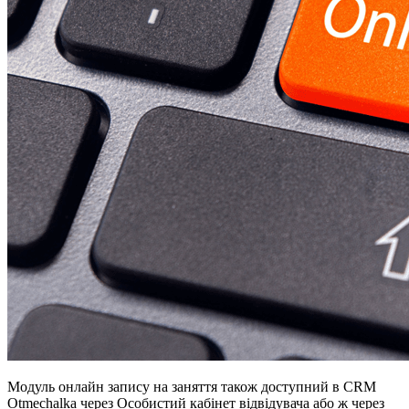
Модуль онлайн запису на заняття також доступний в CRM
Otmechalka через Особистий кабінет відвідувача або ж через