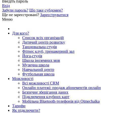
Введіть пароль
Вхід
Забули пароль?
Що таке субдомен?
Ще не зареєстровані?
Зареєструватися
Меню
Для кого?
Список всіх організацій
Дитячий центр розвитку
Танцювальна студія
Фітнес клуб, тренажерний зал
Йога-студія
Школа іноземних мов
Музична школа
Навчальний центр
Футбольная школа
Можливості
Всі можливості CRM
Онлайн платежі: продаж абонементів онлайн
Безпечне зберігання даних
Підключення клубних карт
Мобільна Bluetooth-телефонія від Otmechalka
Тарифи
Як підключити?