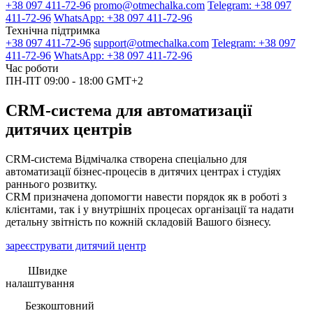
+38 097 411-72-96
promo@otmechalka.com
Telegram: +38 097
411-72-96
WhatsApp: +38 097 411-72-96
Технічна підтримка
+38 097 411-72-96
support@otmechalka.com
Telegram: +38 097
411-72-96
WhatsApp: +38 097 411-72-96
Час роботи
ПН-ПТ 09:00 - 18:00 GMT+2
CRM-система для автоматизації
дитячих центрів
CRM-система Відмічалка створена спеціально для
автоматизації бізнес-процесів в дитячих центрах і студіях
раннього розвитку.
CRM призначена допомогти навести порядок як в роботі з
клієнтами, так і у внутрішніх процесах організації та надати
детальну звітність по кожній складовій Вашого бізнесу.
зареєструвати дитячий центр
Швидке
налаштування
Безкоштовний