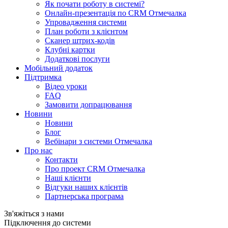
Як почати роботу в системі?
Онлайн-презентація по CRM Отмечалка
Упровадження системи
План роботи з клієнтом
Сканер штрих-кодів
Клубні картки
Додаткові послуги
Мобільний додаток
Підтримка
Відео уроки
FAQ
Замовити допрацювання
Новини
Новини
Блог
Вебінари з системи Отмечалка
Про нас
Контакти
Про проект CRM Отмечалка
Наші клієнти
Відгуки наших клієнтів
Партнерська програма
Зв'яжіться з нами
Підключення до системи