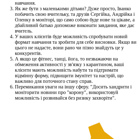
навчання.
Як же бути з маленькими дітьми? Дуже просто, Іванко
побачить свою вчительку, та друзів Сергійка, Андрійка і
Оленку в моніторі, що само собою буде нове та цікаве, а
дбайливий батько допоможе виконати завдання, яке дає
вчитель.
У ваших клієнтів буде можливість спробувати новий
формат навчання та зробити для себе висновки. Якщо ви
цього не надасте, вони рано чи пізно знайдуть це у
конкурентів.
А якщо це фітнес, танці, йога, то незважаючи на
обмеження активності у зв'язку з карантином, ваші
клієнти мають можливість набути та підтримати
відмінну форму, підвищити імунітет та настрій, що
важливо для поточного стану справ.
Перемикання уваги на іншу сферу. "Досить хандрити і
моніторити новини про "корону", використовуй
можливість і розвивайся без ризику захворіти".