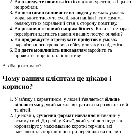
Ви
отримуєте нових клієнтів
від конкурентів, які цього
не зробили.
Ви
позитивно впливаєте на людей
у важких умовах
морального тиску та суспільної паніки і, тим самим,
балансуєте їх моральний стан в сторону позитиву.
Ви
розвиваєте новий напрям бізнесу
. Коли як не зараз
перевірити здатність надання ваших послуг онлайн?
Ви
продовжуєте отримувати прибуток
в умовах
паралізованого грошового обігу у зв'язку з епідемією.
Ви
даєте можливість викладачам
заробити та
проявити творчість та ініціативу.
А хіба цього мало?
Чому вашим клієнтам це цікаво і
корисно?
У зв'язку з карантином, у людей з'являється
більше
вільного часу
, який можна витратити на розвиток свій
та дітей.
Це новий,
сучасний формат навчання
визнаний у
всьому світі. До речі, у Китаї, який успішно подолав
коронавірус у максимально короткі терміни, всі
навчальні та спортивні центри перейшли на онлайн