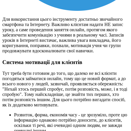
Для використання цього інструменту достатньо звичайного
смартфона та Інтернету. Важливо клієнтам надати НЕ запис
уроку, а саме проведення заняття онлайн, протягом якого
забезпечити комунікацію з учнями в реальному часі. Записів
уроків в Інтернеті вистачає, важлива увага викладача, його
коригування, поправки, похвали, мотивація учня чи групи
продовжувати вдосконалювати свої навички.
Система мотивації для клієнтів
Тут треба бути готовим до того, що далеко не всі клієнти
погодяться займатися онлайн, тому що це новий формат, а до
всього нового у людей, зазвичай, проявляється обережність:
"Нехай хтось перший спробує, потім розповість, може, і я тоді
спробую". Тому найскладніше, це знайти тих перших, хто
потім розповість іншим. Для цього потрібно вигадати спосіб,
як їх додатково мотивувати.
Розвиток, форма, економія часу - це зрозуміло, проте цю
інформацію однаково потрібно доносити, до клієнтів,
оскільки ті речі, які очевидні одним людям, не завжди
очевидні іншим.