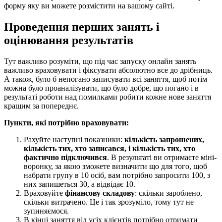
форму яку ви можете розмістити на вашому сайті.
Проведення перших занять і
оцінювання результатів
Тут важливо розуміти, що під час запуску онлайн занять
важливо враховувати і фіксувати абсолютно все до дрібниць.
А також, було б непогано записувати всі заняття, щоб потім
можна було проаналізувати, що було добре, що погано і в
результаті роботи над помилками робити кожне нове заняття
кращим за попереднє.
Пункти, які потрібно враховувати:
Рахуйте наступні показники:
кількість запрошених,
кількість тих, хто записався, і кількість тих, хто
фактично підключився
. В результаті ви отримаєте міні-
воронку, за якою зможете визначити що для того, щоб
набрати групу в 10 осіб, вам потрібно запросити 100, з
них запишеться 30, а відвідає 10.
Враховуйте
фінансову складову
: скільки зароблено,
скільки витрачено. Це і так зрозуміло, тому тут не
зупиняємося.
В кінці заняття від усіх клієнтів потрібно отримати