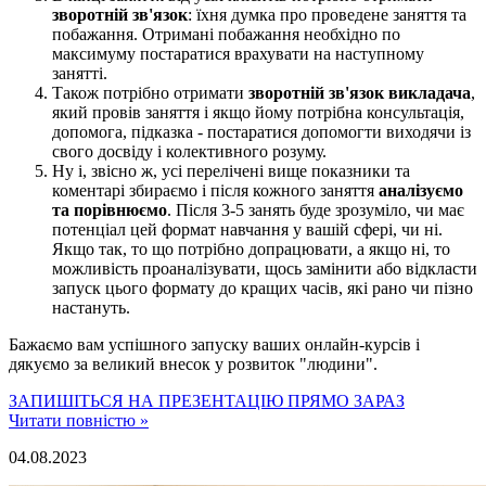
зворотній зв'язок
: їхня думка про проведене заняття та
побажання. Отримані побажання необхідно по
максимуму постаратися врахувати на наступному
занятті.
Також потрібно отримати
зворотній зв'язок викладача
,
який провів заняття і якщо йому потрібна консультація,
допомога, підказка - постаратися допомогти виходячи із
свого досвіду і колективного розуму.
Ну і, звісно ж, усі перелічені вище показники та
коментарі збираємо і після кожного заняття
аналізуємо
та порівнюємо
. Після 3-5 занять буде зрозуміло, чи має
потенціал цей формат навчання у вашій сфері, чи ні.
Якщо так, то що потрібно допрацювати, а якщо ні, то
можливість проаналізувати, щось замінити або відкласти
запуск цього формату до кращих часів, які рано чи пізно
настануть.
Бажаємо вам успішного запуску ваших онлайн-курсів і
дякуємо за великий внесок у розвиток "людини".
ЗАПИШІТЬСЯ НА ПРЕЗЕНТАЦІЮ
ПРЯМО ЗАРАЗ
Читати повністю »
04.08.2023