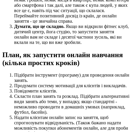
або смартфона і так далі, але також є купа людей, у яких
все це є, навіть під час ситуації, що склалася.
Переймайте позитивний досвід із країн, де онлайн
заняття - це звичайна справа.
Думати, що це складно.
Якщо ви відкрили фітнес клуб,
дитячий центр, йога студію, то запустити заняття
онлайн вам не складе і десятої частини зусиль, які ви
вклали на те, що ви вже зробили.
План, як запустити онлайн навчання
(кілька простих кроків)
Підібрати інструмент (програму) для проведення онлайн
занять.
Продумати систему мотивації для клієнтів і викладачів.
Повідомити клієнтів.
Скласти план занять та розклад. Підібрати альтернативні
види занять або теми, у випадку, якщо стандартні -
неможливо проводити в домашніх умовах (наприклад,
футбол, басейн).
Надати клієнтам онлайн запис на заняття, щоб
спрогнозувати відвідуваність. (Також бажано надати
можливість покупки абонементів онлайн, але для проби