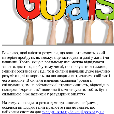
Важливо, щоб клієнти розуміли, що вони отримають, який
матеріал пройдуть, як зможуть це застосувати далі у житті чи
навчанні. Тобто, якщо в реальному часі можна відвідувати
заняття, для того, щоб у тому числі, поспілкуватися наживо,
змінити обстановку і т.д., то в онлайн навчанні дуже важливо
розуміти цілі та користь, на що людина витрачатиме свій час і
чого досягне. В онлайн навчанні складова "розвага,
спілкування, зміна обстановки" втрачає чинність, відповідно
складова "корисність" повинна її компенсувати, тобто, бути
сильнішою, ніж зазвичай у регулярних заняттях.
На тому, як складати розклад ми зупинятися не будемо,
оскільки ви щодня з цип працюєте і давно знаєте, що
найкраща система для
складання та публікації розкладу на