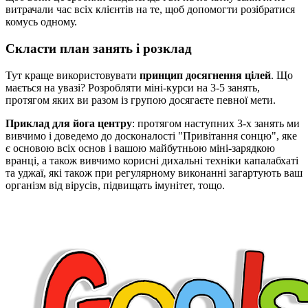
витрачали час всіх клієнтів на те, щоб допомогти розібратися
комусь одному.
Скласти план занять і розклад
Тут краще використовувати
принцип досягнення цілей
. Що
мається на увазі? Розробляти міні-курси на 3-5 занять,
протягом яких ви разом із групою досягаєте певної мети.
Приклад для йога центру
: протягом наступних 3-х занять ми
вивчимо і доведемо до досконалості "Привітання сонцю", яке
є основою всіх основ і вашою майбутньою міні-зарядкою
вранці, а також вивчимо корисні дихальні техніки капалабхаті
та уджаї, які також при регулярному виконанні загартують ваш
організм від вірусів, підвищать імунітет, тощо.